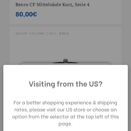
Benro CF Mittelsäule Kurz, Serie 4
80,00€
SHORT COLUMN | SKU:
CSC1
Durch die Nutzung
Visiting from the US?
unserer Website
stimmen Sie der
Datenerfassung
For a better shopping experience & shipping
gemäß unserer
rates, please visit our US store or choose an
Datenschutzrichtlinie
option from the selector at the top left of this
zu.
page.