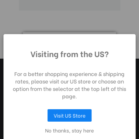
Durch die Nutzung
Visiting from the US?
unserer Website
stimmen Sie der
Datenerfassung
For a better shopping experience & shipping
gemäß unserer
rates, please visit our US store or choose an
Datenschutzrichtlinie
option from the selector at the top left of this
zu.
page.
ÜBER UNS
KUNDENSERVICE
AUSWAHL ANPASSEN
Visit US Store
MAC Group Europe Ltd
Kontakt
Service & Reparatur
St David’s Court
ALLE COOKIES AKZEPTIEREN
No thanks, stay here
Auslaufprodukte
Wolverhampton