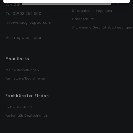
Garantie und Registrierung
WV13JE
Rückgabebedingungen
Tel 01902 255 500
Datenschutz
info@macgroupeu.com
Allgemeine Geschäftsbedingungen
Vertrag widerrufen
Mein Konto
Meine Bestellungen
Anmelden/Registrieren
Fachhändler Finden
In Deutschland
Außerhalb Deutschlands