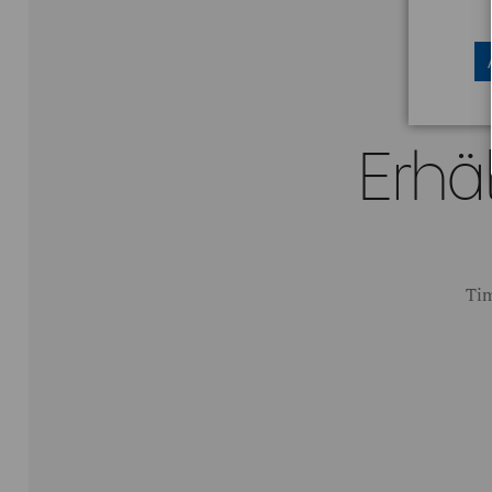
Erhäl
Tim