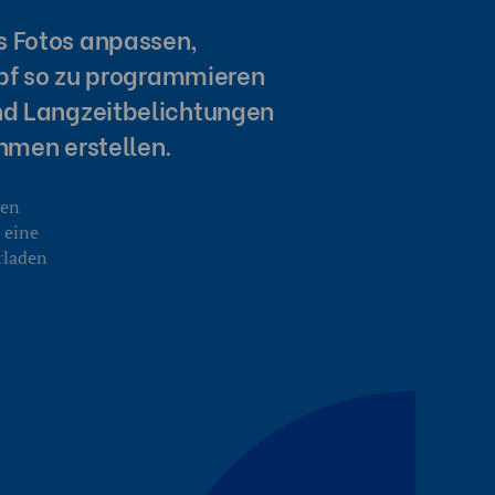
es Fotos anpassen,
opf so zu programmieren
 und Langzeitbelichtungen
hmen erstellen.
ben
 eine
rladen