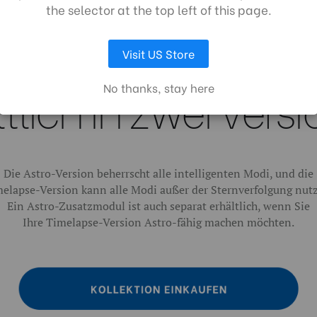
the selector at the top left of this page.
AUSWAHL ANPASSEN
ALLE COOKIES AKZEPTIEREN
Visit US Store
tlich in zwei Vers
No thanks, stay here
Die Astro-Version beherrscht alle intelligenten Modi, und die
elapse-Version kann alle Modi außer der Sternverfolgung nut
Ein Astro-Zusatzmodul ist auch separat erhältlich, wenn Sie
Ihre Timelapse-Version Astro-fähig machen möchten.