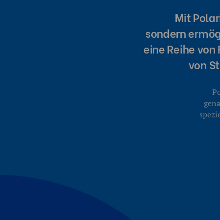
Mit Pola
sondern ermögl
eine Reihe von 
von S
Po
gena
spezi