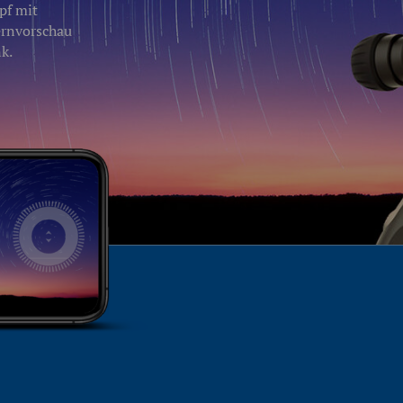
opf mit
ernvorschau
k.