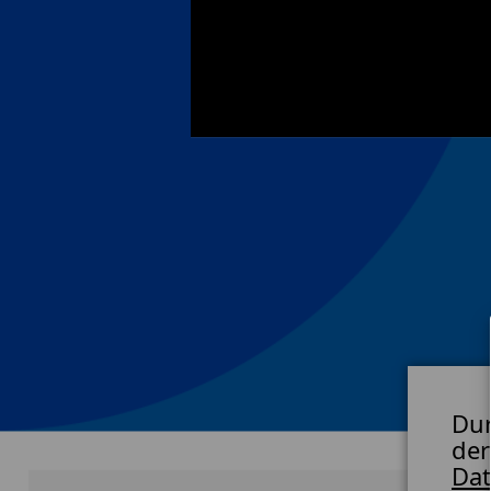
Dur
der
Dat