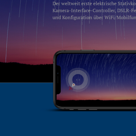
Der weltweit erste elektrische Stativk
Kamera-Interface-Controller, DSLR-F
und Konfiguration über WiFi/Mobilfun