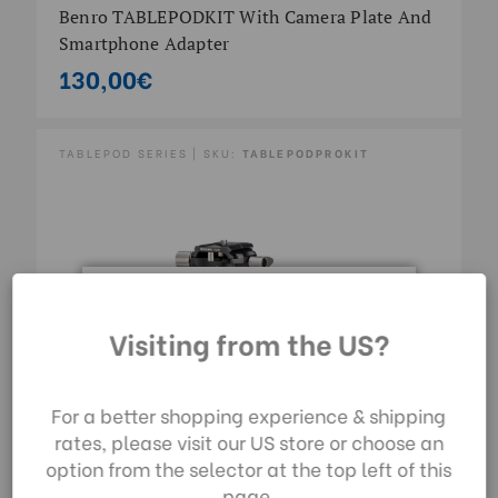
Benro TABLEPODKIT With Camera Plate And
Smartphone Adapter
130,00€
TABLEPOD SERIES | SKU:
TABLEPODPROKIT
Durch die Nutzung
Visiting from the US?
unserer Website
stimmen Sie der
Datenerfassung
For a better shopping experience & shipping
gemäß unserer
rates, please visit our US store or choose an
Datenschutzrichtlinie
option from the selector at the top left of this
zu.
page.