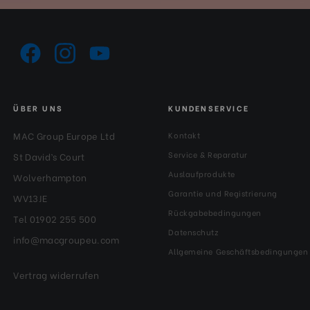
ÜBER UNS
KUNDENSERVICE
MAC Group Europe Ltd
Kontakt
Service & Reparatur
St David’s Court
Auslaufprodukte
Wolverhampton
Garantie und Registrierung
WV13JE
Rückgabebedingungen
Tel 01902 255 500
Datenschutz
info@macgroupeu.com
Allgemeine Geschäftsbedingungen
Vertrag widerrufen