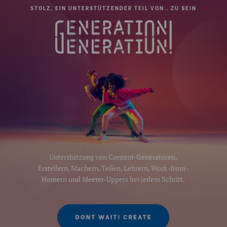
STOLZ, EIN UNTERSTÜTZENDER TEIL VON . ZU SEIN
Unterstützung von Content-Generatoren,
Erstellern, Machern, Teilen, Lehrern, Work-from-
Homern und Meeter-Uppers bei jedem Schritt.