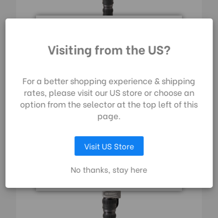
Durch die Nutzung
Visiting from the US?
unserer Website
MSDPL46C SupaDupa Monopod
stimmen Sie der
240,00€
Datenerfassung
For a better shopping experience & shipping
gemäß unserer
rates, please visit our US store or choose an
Datenschutzrichtlinie
SUPADUPA SERIES | SKU:
MSD46C
option from the selector at the top left of this
zu.
page.
AUSWAHL ANPASSEN
Visit US Store
ALLE COOKIES AKZEPTIEREN
No thanks, stay here