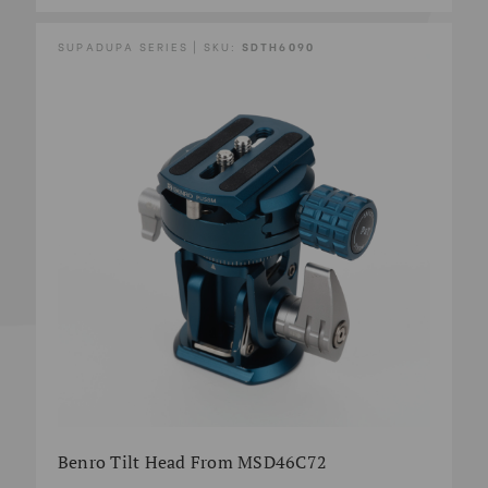
SUPADUPA SERIES | SKU:
SDTH6090
Benro Tilt Head From MSD46C72