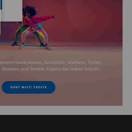
ntent-Generatoren, Erstellern, Machern, Teilen,
-Homern und Meeter-Uppers bei jedem Schritt.