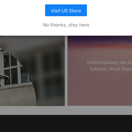
AUSWAHL ANPASSEN
ALLE COOKIES AKZEPTIEREN
Visit US Store
No thanks, stay here
Unterstützung von Co
Lehrern, Work-from