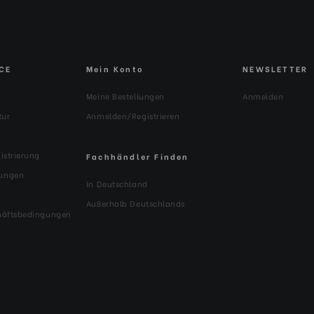
CE
Mein Konto
NEWSLETTER
Meine Bestellungen
Anmelden
tur
Anmelden/Registrieren
istrierung
Fachhändler Finden
ungen
In Deutschland
Außerhalb Deutschlands
häftsbedingungen