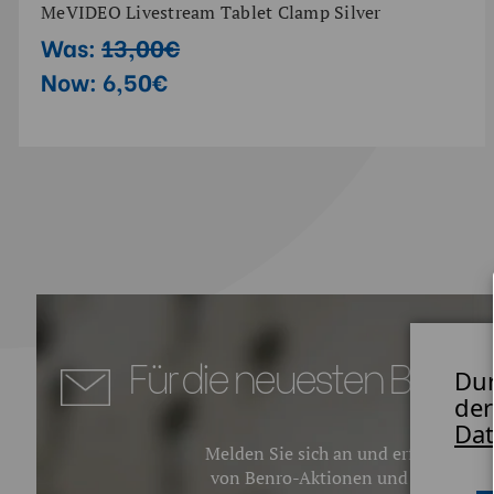
MeVIDEO Livestream Tablet Clamp Silver
Was:
13,00€
Now:
6,50€
Für die neuesten Benro 
Dur
der
Dat
Melden Sie sich an und erfahren Sie a
von Benro-Aktionen und neuen Pro