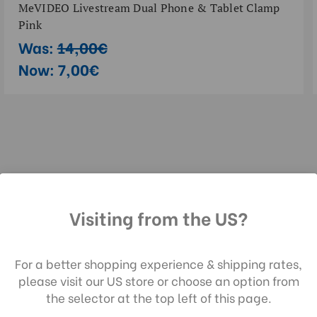
MeVIDEO Livestream Dual Phone & Tablet Clamp
Pink
Was:
14,00€
Now:
7,00€
Visiting from the US?
Nachrichten!
STOLZ,
ch die Nutzung unserer Website stimmen 
 Datenerfassung gemäß unserer
For a better shopping experience & shipping rates,
enschutzrichtlinie zu.
please visit our US store or choose an option from
ls Erster
the selector at the top left of this page.
dukten!