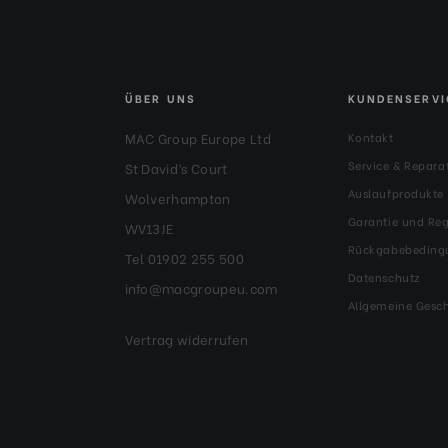
ÜBER UNS
KUNDENSERVI
MAC Group Europe Ltd
Kontakt
Service & Repara
St David’s Court
Auslaufprodukte
Wolverhampton
Garantie und Reg
WV13JE
Rückgabebeding
Tel 01902 255 500
Datenschutz
info@macgroupeu.com
Allgemeine Gesc
Vertrag widerrufen