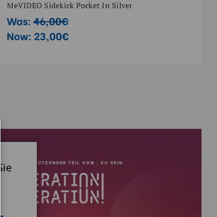
MeVIDEO Sidekick Pocket In Silver
Was:
46,00€
Now:
23,00€
 EIN UNTERSTÜTZENDER TEIL VON . ZU SEIN
Sie