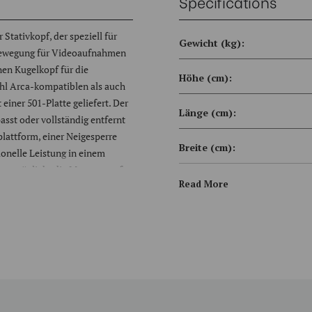
Specifications
Stativkopf, der speziell für
Gewicht (kg):
e Bewegung für Videoaufnahmen
nen Kugelkopf für die
Höhe (cm):
ohl Arca-kompatiblen als auch
iner 501-Platte geliefert. Der
Länge (cm):
sst oder vollständig entfernt
lattform, einer Neigesperre
Breite (cm):
ionelle Leistung in einem
 ermöglicht die Montage auf
Neigungsbereich hinten:
Read More
Kugeldurchmesser (mm):
Durchmesser der Basisbefe
(mm):
Basis-Montagegewinde: