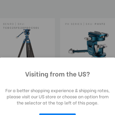
Wasserwaage:
Drag-Steuerung:
BENRO | SKU:
PH SERIES | SKU:
PHVF2
TCBC25FS20PROC501
Neigungsbereich nach vorn
Kopftyp:
Maximale Nutzlastkapazität
Visiting from the US?
Schwenkriegel:
Benro Photo/Video 2
ch die Nutzung unserer Website stimmen 
Benro CyanBird CF 2
Series Hybrid Flip Head
Schwenkbereich:
 Datenerfassung gemäß unserer
For a better shopping experience & shipping rates,
Series, 5-Sektionen
enschutzrichtlinie zu.
please visit our US store or choose an option from
Stativ Mit
QR-Platte - Länge (cm):
185,00€
the selector at the top left of this page.
FS20PROC501 Hybrid
Photo/Video Head
QR-Platte - Breite (cm):
AUSWAHL ANPASSEN
ALLE COOKIES AKZEPTIEREN