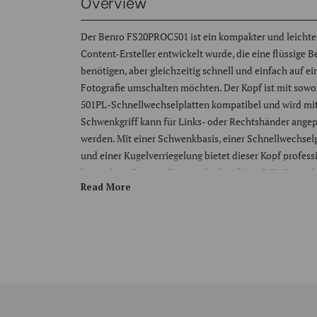
Overview
Der Benro FS20PROC501 ist ein kompakter und leichter 
Content-Ersteller entwickelt wurde, die eine flüssig
benötigen, aber gleichzeitig schnell und einfach auf ei
Fotografie umschalten möchten. Der Kopf ist mit sow
501PL-Schnellwechselplatten kompatibel und wird mit e
Schwenkgriff kann für Links- oder Rechtshänder angepa
werden. Mit einer Schwenkbasis, einer Schnellwechselp
und einer Kugelverriegelung bietet dieser Kopf profess
kompakten Format. Ein standardmäßiges 3/8"-Gewinde
Read More
einer Vielzahl von Benro-Stativen.