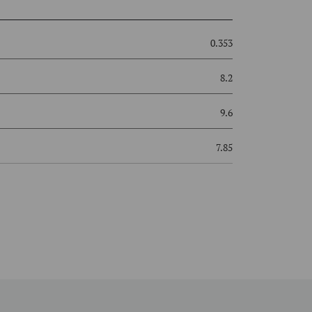
0.353
8.2
9.6
7.85
90°
20
stigung
35
3/8