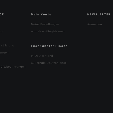
CE
Mein Konto
NEWSLETTER
Meine Bestellungen
Anmelden
tur
Anmelden/Registrieren
istrierung
Fachhändler Finden
ungen
In Deutschland
Außerhalb Deutschlands
häftsbedingungen