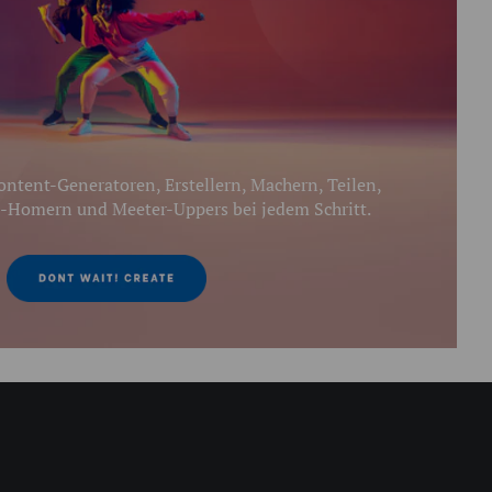
ntent-Generatoren, Erstellern, Machern, Teilen,
-Homern und Meeter-Uppers bei jedem Schritt.