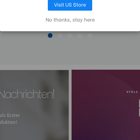
Visit US Store
405,00€
Schnellwechselplatte
No thanks, stay here
Sicherheitsverschluss:
Schnellverschluss Kamera-
Gewindegröße:
Schnellverschluss der Platt
Schnellverschluss-Typ:
Nachrichten!
Separate Schwenksperre:
STOLZ,
Kippsperre:
ls Erster
dukten!