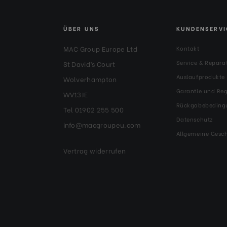
ÜBER UNS
KUNDENSERVI
MAC Group Europe Ltd
Kontakt
Service & Repara
St David’s Court
Auslaufprodukte
Wolverhampton
Garantie und Reg
WV13JE
Rückgabebeding
Tel 01902 255 500
Datenschutz
info@macgroupeu.com
Allgemeine Gesc
Vertrag widerrufen