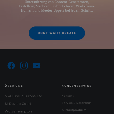
Unterstützung von Content-Generatoren,
Erstellern, Machern, Teilen, Lehrern, Work-from-
Homern und Meeter-Uppers bei jedem Schritt.
ÜBER UNS
KUNDENSERVICE
MAC Group Europe Ltd
Kontakt
Service & Reparatur
St David’s Court
Auslaufprodukte
Wolverhampton