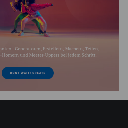
ntent-Generatoren, Erstellern, Machern, Teilen,
-Homern und Meeter-Uppers bei jedem Schritt.