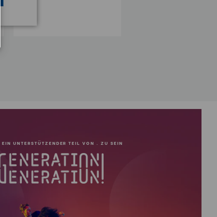
Was:
13,00€
Now:
6,50€
 EIN UNTERSTÜTZENDER TEIL VON . ZU SEIN