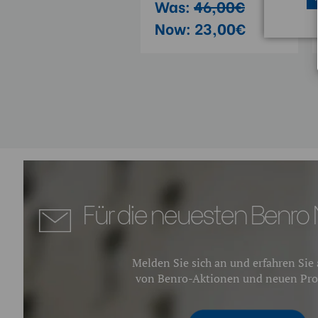
as:
13,00€
Was:
46,00€
ow:
6,50€
Now:
23,00€
Für die neuesten Benro 
Melden Sie sich an und erfahren Sie a
von Benro-Aktionen und neuen Pro