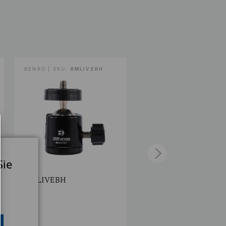
BENRO | SKU:
BMLIVEBH
MEVIDEO | SKU:
BMLIVEIPAD6N
Sie
BMLIVEBH
MeVIDEO Livestrea
Tablet Clamp Silver