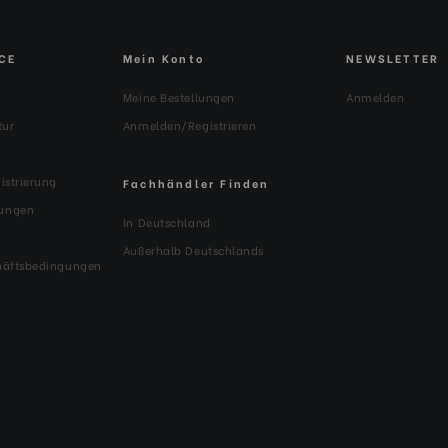
CE
Mein Konto
NEWSLETTER
Meine Bestellungen
Anmelden
tur
Anmelden/Registrieren
istrierung
Fachhändler Finden
ungen
In Deutschland
Außerhalb Deutschlands
häftsbedingungen