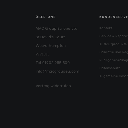
ÜBER UNS
KUNDENSERVI
MAC Group Europe Ltd
Kontakt
Service & Repara
St David’s Court
Auslaufprodukte
Wolverhampton
Garantie und Reg
WV13JE
Rückgabebeding
Tel 01902 255 500
Datenschutz
info@macgroupeu.com
Allgemeine Gesc
Vertrag widerrufen