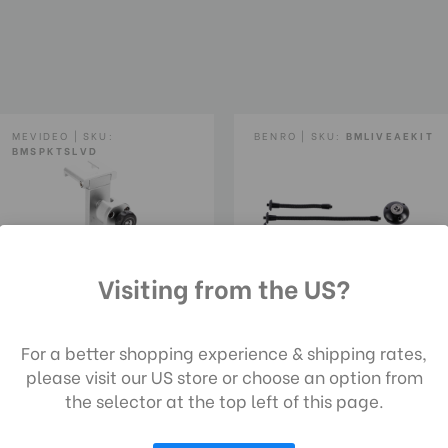
MEVIDEO | SKU:
BENRO | SKU:
BMLIVEAEKIT
BMSPKTSLVD
Visiting from the US?
ch die Nutzung unserer Website stimmen 
 Datenerfassung gemäß unserer
For a better shopping experience & shipping rates,
BMLIVEAEKIT
enschutzrichtlinie zu.
MeVIDEO Sidekick
please visit our US store or choose an option from
Pocket In Silver
the selector at the top left of this page.
Was:
43,00€
AUSWAHL ANPASSEN
ALLE COOKIES AKZEPTIEREN