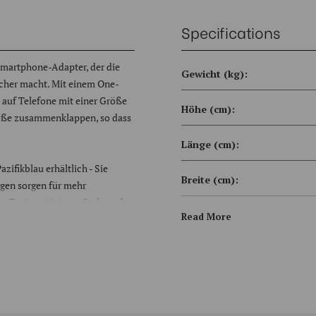
Specifications
Smartphone-Adapter, der die
Gewicht (kg):
acher macht. Mit einem One-
 auf Telefone mit einer Größe
Höhe (cm):
größe zusammenklappen, so dass
Länge (cm):
azifikblau erhältlich - Sie
Breite (cm):
gen sorgen für mehr
ge-Design mit Arca-Style und
Read More
iten. Für noch mehr
ehen, sodass Sie vertikal oder
ntent-Plattform Sie wünschen.
ontage von Mikrofonen oder
en für die Montage von