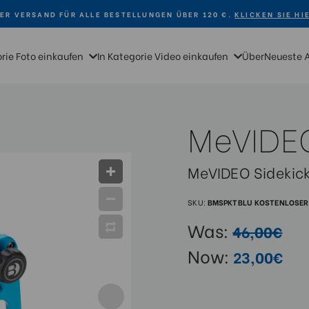
ER VERSAND FÜR ALLE BESTELLUNGEN ÜBER 120 €.
KLICKEN SIE HI
orie Foto einkaufen
In Kategorie Video einkaufen
Über
Neueste 
MeVIDE
MeVIDEO Sidekick
SKU:
BMSPKTBLU
KOSTENLOSER 
Was:
46,00€
Now:
23,00€