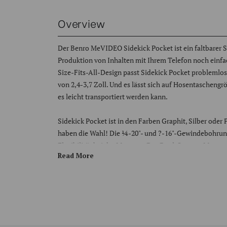
Overview
Der Benro MeVIDEO Sidekick Pocket ist ein faltbarer 
Produktion von Inhalten mit Ihrem Telefon noch einf
Size-Fits-All-Design passt Sidekick Pocket problemlos
von 2,4-3,7 Zoll. Und es lässt sich auf Hosentaschen
es leicht transportiert werden kann.
Sidekick Pocket ist in den Farben Graphit, Silber oder P
haben die Wahl! Die ¼-20"- und ?-16"-Gewindebohrun
Flexibilität bei der Montage. Das Dual-System-Monta
Read More
RC2-Kompatibilität, gibt Ihnen grenzenlose Möglichke
Vielseitigkeit lässt sich die Telefonhalterung um 90° dr
horizontal aufnehmen können, je nachdem, welche Co
Der integrierte Kaltschuhanschluss ermöglicht die M
anderem Zubehör. Und mit den ¼-20-Gewindebohrung