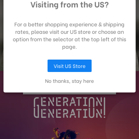
Visiting from the US?
unserer Website
stimmen Sie der
Datenerfassung
For a better shopping experience & shipping
gemäß unserer
rates, please visit our US store or choose an
Datenschutzrichtlinie
option from the selector at the top left of this
zu.
page.
AUSWAHL ANPASSEN
Visit US Store
ALLE COOKIES AKZEPTIEREN
No thanks, stay here
STOLZ, EIN UNTERSTÜTZENDER TEIL VON . ZU SEIN