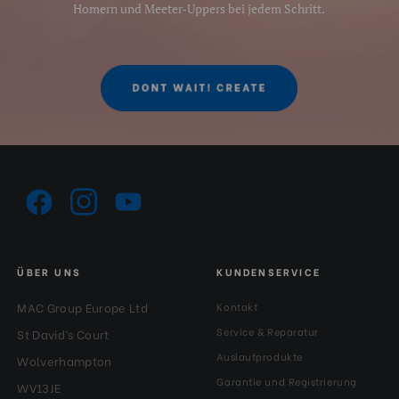
Homern und Meeter-Uppers bei jedem Schritt.
ÜBER UNS
KUNDENSERVICE
MAC Group Europe Ltd
Kontakt
Service & Reparatur
St David’s Court
Auslaufprodukte
Wolverhampton
Garantie und Registrierung
WV13JE