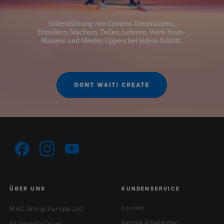
Unterstützung von Content-Generatoren,
Erstellern, Machern, Teilen, Lehrern, Work-from-
Homern und Meeter-Uppers bei jedem Schritt.
ÜBER UNS
KUNDENSERVICE
MAC Group Europe Ltd
Kontakt
Service & Reparatur
St David’s Court