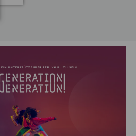
Rubber
3/8"-16
g:
N
21.8
 EIN UNTERSTÜTZENDER TEIL VON . ZU SEIN
18.4
15
12
Twist Lock
hrener