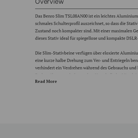
Overview
Das Benro Slim TSL08AN00 ist ein leichtes Aluminium-S
schmales Schulterprofil auszeichnet, so dass die Sta
Zustand noch kompakter sind. Mit einer maximalen Gew
dieses Stativ ideal für spiegellose und kompakte DSL
Die Slim-Stativbeine verfügen über eloxierte Alumini
eine kurze halbe Drehung zum Ver- und Entriegeln benöt
verhindert ein Verdrehen während des Gebrauchs und
Bodennähe umgedreht werden. Unterhalb der Mittelsäul
Read More
Gewichtshaken für windige Bedingungen. Die Gummifüß
Das Benro Slim verfügt über eine leichte Magnesium-S
wobei jedes Bein individuell für unebenes Terrain posi
mitgelieferten Wasserwaagen an der Stativschulter u
wird das Ausrichten leicht gemacht.
Der abnehmbare Single-Action-Kugelkopf verfügt übe