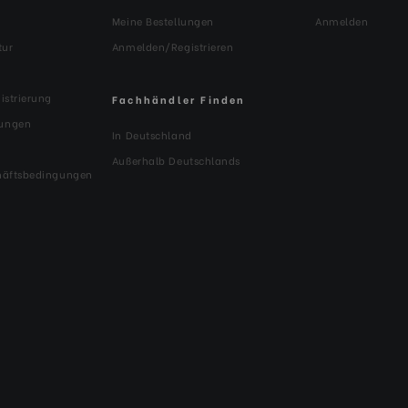
Meine Bestellungen
Anmelden
Schnellverschluss-Typ:
tur
Anmelden/Registrieren
Separate Schwenksperre:
istrierung
Fachhändler Finden
ungen
Durchmesser der oberen Pl
In Deutschland
Außerhalb Deutschlands
Beinabschnitte:
häftsbedingungen
Serie: