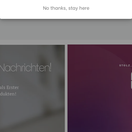
No thanks, stay here
Fußtyp:
Kopfbefestigung:
Unabhängige Beinspreizun
Bein-Durchmesser 1 (mm):
Nachrichten!
STOLZ,
Bein-Durchmesser 2 (mm):
Bein-Durchmesser 3 (mm):
ls Erster
dukten!
Bein-Durchmesser 4 (mm):
Beinverriegelung Typ:
Maximale Höhe mit ausgefa