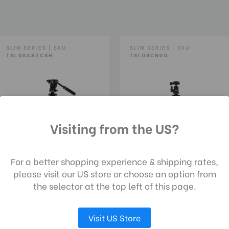
oramaskala. Der Kugelkopf
Kugeldurchmesser (mm):
platte im Arca-Swiss-Stil mit
Durchmesser der Basisbefe
(mm):
SLIM SERIES | SKU:
SLIM SERIES | SKU:
TSL08AS2CSH
TSL08CN00
Basis-Montagegewinde:
Wasserwaage:
Mittelsäule:
Visiting from the US?
ch die Nutzung unserer Website stimmen 
Packmaß (cm):
 Datenerfassung gemäß unserer
For a better shopping experience & shipping rates,
Benro Slim Video Kit -
Benro Slim Stativkit -
enschutzrichtlinie zu.
please visit our US store or choose an option from
Konvertiert zu Einbeinstati
Aluminum
Carbon-Faser
the selector at the top left of this page.
Fußbefestigung:
AUSWAHL ANPASSEN
ALLE COOKIES AKZEPTIEREN
161,00€
160,00€
Visit US Store
Fußgröße (mm):