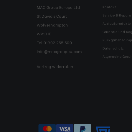
MAC Group Europe Ltd
Kontakt
Service & Repara
St David’s Court
Auslaufprodukte
Wolverhampton
Garantie und Reg
WV13JE
Rückgabebeding
Tel 01902 255 500
Datenschutz
info@macgroupeu.com
Allgemeine Gesc
Vertrag widerrufen