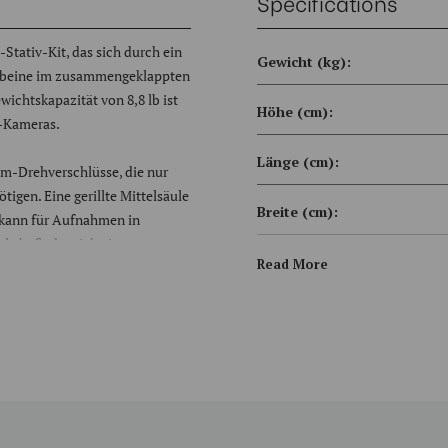
Specifications
tativ-Kit, das sich durch ein
Gewicht (kg):
tivbeine im zusammengeklappten
ichtskapazität von 8,8 lb ist
Höhe (cm):
R-Kameras.
Länge (cm):
um-Drehverschlüsse, die nur
igen. Eine gerillte Mittelsäule
Breite (cm):
 kann für Aufnahmen in
e befindet sich ein
Mindesthöhe (cm):
Read More
e des Stativs sind fest.
Maximale Höhe (cm):
chulter mit 3 Beinpositionen,
tioniert werden kann. Mit den
Kopftyp:
nd an der Schnellspannklemme
Beintyp:
r einen übergroßen Sperrknopf