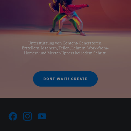
Unterstützung von Content-Generatoren,
Erstellern, Machern, Teilen, Lehrern, Work-from-
Homern und Meeter-Uppers bei jedem Schritt.