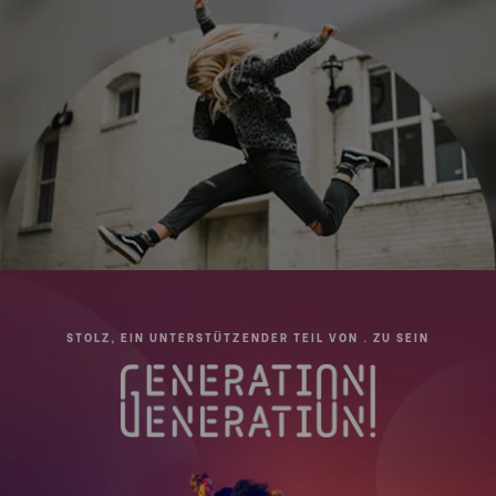
Beinabschnitte:
4
Serie:
1
STOLZ, EIN UNTERSTÜTZENDER TEIL VON . ZU SEIN