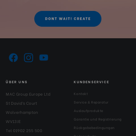
ÜBER UNS
KUNDENSERVICE
MAC Group Europe Ltd
Kontakt
Service & Reparatur
St David’s Court
Auslaufprodukte
Wolverhampton
Garantie und Registrierung
WV13JE
Rückgabebedingungen
Tel 01902 255 500
Datenschutz