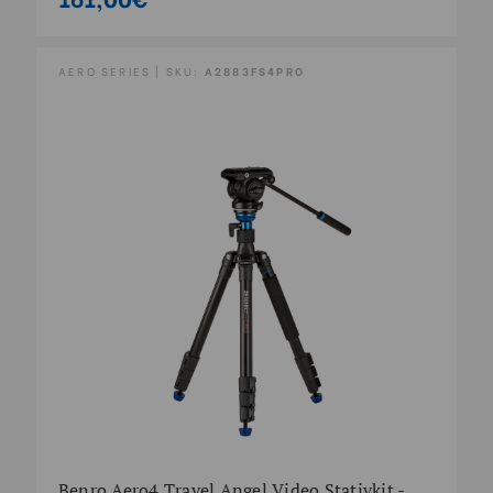
AERO SERIES | SKU:
A2883FS4PRO
Benro Aero4 Travel Angel Video Stativkit -