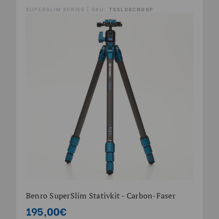
SUPERSLIM SERIES | SKU:
TSSL08CN00P
Benro SuperSlim Stativkit - Carbon-Faser
195,00€