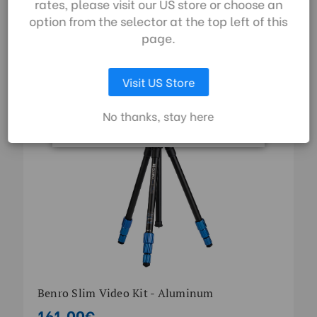
rates, please visit our US store or choose an
Datenschutzrichtlinie
option from the selector at the top left of this
zu.
SLIM SERIES | SKU:
TSL08AS2CSH
page.
AUSWAHL ANPASSEN
Visit US Store
ALLE COOKIES AKZEPTIEREN
No thanks, stay here
Benro Slim Video Kit - Aluminum
161,00€