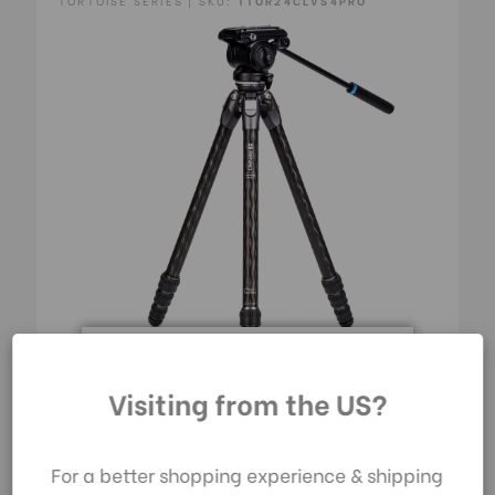
TORTOISE SERIES | SKU:
TTOR24CLVS4PRO
Durch die Nutzung
Visiting from the US?
unserer Website
Benro #2 Carbon-Faser TTOR24CLVS4PRO
stimmen Sie der
Datenerfassung
440,00€
For a better shopping experience & shipping
gemäß unserer