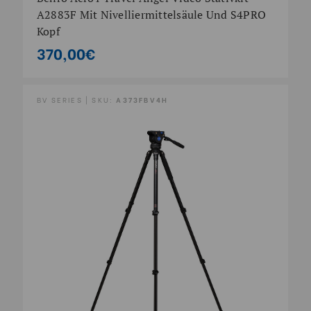
A2883F Mit Nivelliermittelsäule Und S4PRO
Kopf
370,00€
BV SERIES | SKU:
A373FBV4H