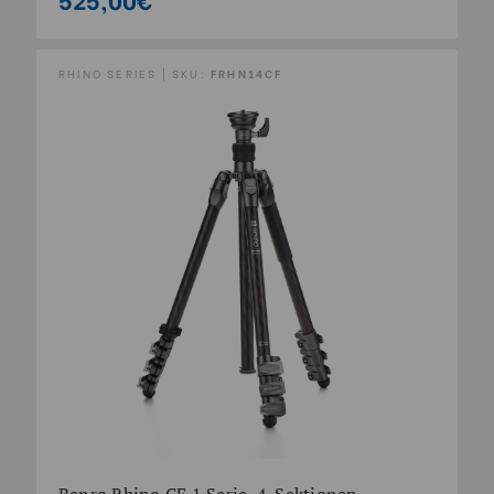
RHINO SERIES | SKU:
FRHN14CF
Benro Rhino CF 1 Serie, 4-Sektionen