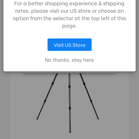
For a better shopping experience & shipping
390,00€
gemäß unserer
rates, please visit our US store or choose an
Datenschutzrichtlinie
option from the selector at the top left of this
zu.
page.
MACH SERIES | SKU:
TMA38CL
AUSWAHL ANPASSEN
Visit US Store
ALLE COOKIES AKZEPTIEREN
No thanks, stay here