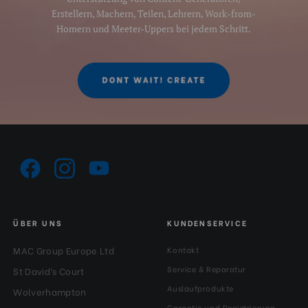
Erstellern, Machern, Teilen, Lehrern, Work-from-
Homern und Meeter-Uppers bei jedem Schritt.
ÜBER UNS
KUNDENSERVICE
MAC Group Europe Ltd
Kontakt
Service & Reparatur
St David’s Court
Auslaufprodukte
Wolverhampton
Garantie und Registrierung