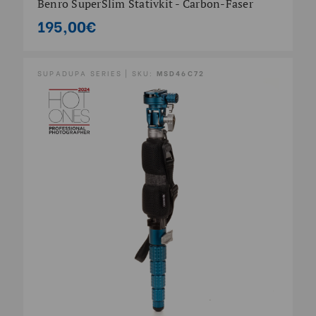
Benro SuperSlim Stativkit - Carbon-Faser
195,00€
SUPADUPA SERIES | SKU:
MSD46C72