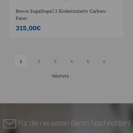
Benro SupaDupa72 Einbeinstativ Carbon-
Faser
315,00€
1
2
3
4
5
6
Nächste
Für die neuesten Benro Nachrichten!