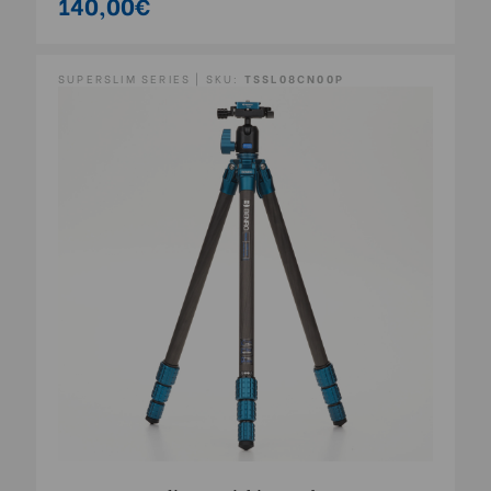
140,00€
SUPERSLIM SERIES | SKU:
TSSL08CN00P