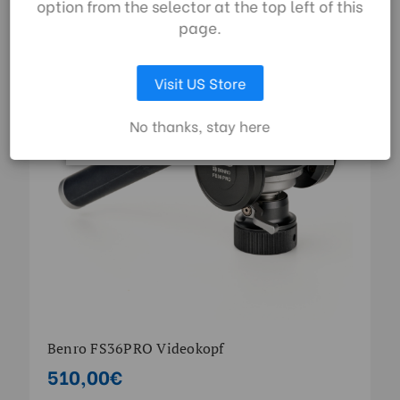
option from the selector at the top left of this
zu.
FS SERIES | SKU:
FS36PRO
page.
AUSWAHL ANPASSEN
Visit US Store
ALLE COOKIES AKZEPTIEREN
No thanks, stay here
Benro FS36PRO Videokopf
510,00€