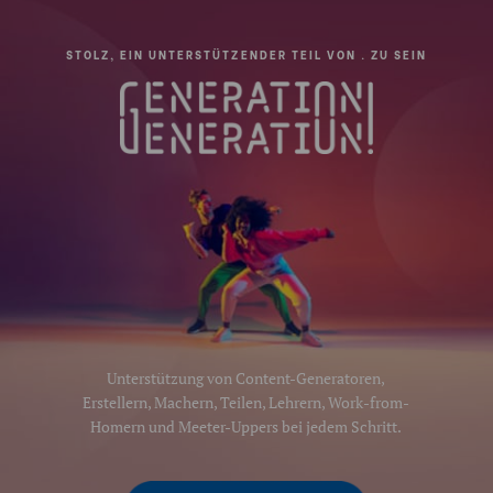
STOLZ, EIN UNTERSTÜTZENDER TEIL VON . ZU SEIN
Unterstützung von Content-Generatoren,
Erstellern, Machern, Teilen, Lehrern, Work-from-
Homern und Meeter-Uppers bei jedem Schritt.