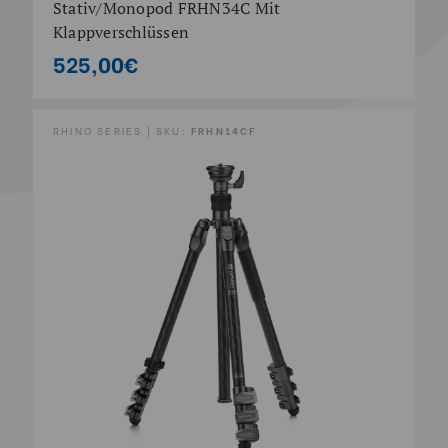
Stativ/Monopod FRHN34C Mit
Klappverschlüssen
525,00€
RHINO SERIES | SKU:
FRHN14CF