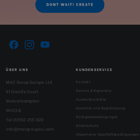
ÜBER UNS
KUNDENSERVICE
MAC Group Europe Ltd
Kontakt
Service & Reparatur
St David’s Court
Auslaufprodukte
Wolverhampton
Garantie und Registrierung
WV13JE
Rückgabebedingungen
Tel 01902 255 500
Datenschutz
info@macgroupeu.com
Allgemeine Geschäftsbedingungen