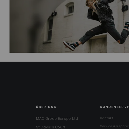
ÜBER UNS
KUNDENSERVI
MAC Group Europe Ltd
Kontakt
Service & Repara
St David’s Court