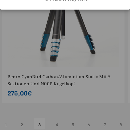
Benro CyanBird Carbon/Aluminium Stativ Mit 5
Sektionen Und N00P Kugelkopf
275,00€
1
2
3
4
5
6
7
8