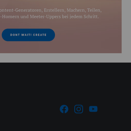
ntent-Generatoren, Erstellern, Machern, Teilen,
-Homern und Meeter-Uppers bei jedem Schritt.