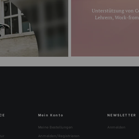
Unterstützung von Co
Lehrern, Work-from
CE
Mein Konto
NEWSLETTER
Meine Bestellungen
Anmelden
tur
Anmelden/Registrieren