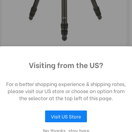
TMTH43C Carbon-Stativ
Visiting from the US?
465,00€
ch die Nutzung unserer Website stimmen 
 Datenerfassung gemäß unserer
For a better shopping experience & shipping rates,
CYANBIRD SERIES | SKU:
TCBH15N00P
enschutzrichtlinie zu.
please visit our US store or choose an option from
the selector at the top left of this page.
AUSWAHL ANPASSEN
ALLE COOKIES AKZEPTIEREN
Visit US Store
No thanks, stay here