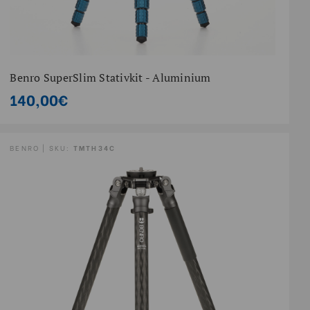
Benro SuperSlim Stativkit - Aluminium
140,00€
BENRO | SKU:
TMTH34C