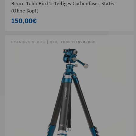
Benro TableBird 2-Teiliges Carbonfaser-Stativ
(Ohne Kopf)
150,00€
CYANBIRD SERIES | SKU:
TCBC15FS20PROC