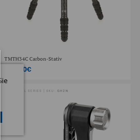
TMTH34C Carbon-Stativ
450,00€
Sie
GH GIMBAL SERIES | SKU:
GH2N