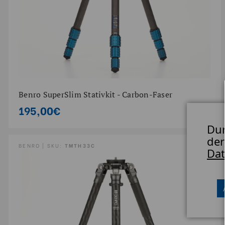
Benro SuperSlim Stativkit - Carbon-Faser
195,00€
Dur
der
BENRO | SKU:
TMTH33C
Dat