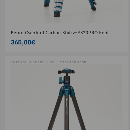
Benro Cyanbird Carbon Stativ+FS20PRO Kopf
365,00€
SUPERSLIM SERIES | SKU:
TSSL08CN00P