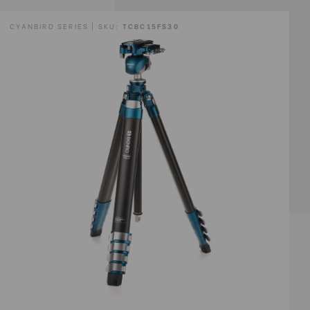
CYANBIRD SERIES | SKU:
TCBC15FS30