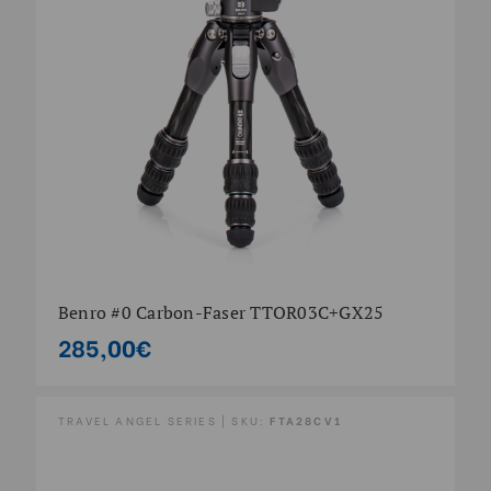
Benro #0 Carbon-Faser TTOR03C+GX25
285,00€
TRAVEL ANGEL SERIES | SKU:
FTA28CV1