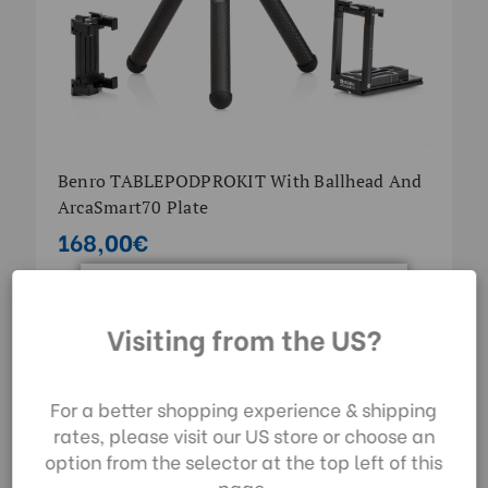
Benro TABLEPODPROKIT With Ballhead And
ArcaSmart70 Plate
168,00€
Durch die Nutzung
ARCASMART | SKU:
ACSM360D
Visiting from the US?
unserer Website
stimmen Sie der
Datenerfassung
For a better shopping experience & shipping
gemäß unserer
rates, please visit our US store or choose an
Datenschutzrichtlinie
option from the selector at the top left of this
zu.
page.