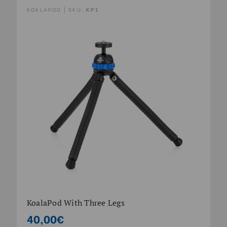
KOALAPOD | SKU:
KP1
KoalaPod With Three Legs
40,00€